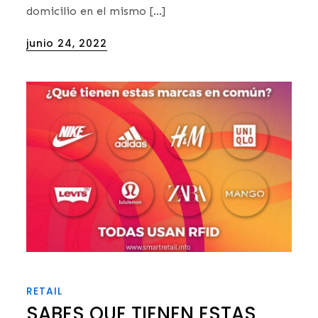
domicilio en el mismo […]
Posted
junio 24, 2022
on
RETAIL
SABES QUE TIENEN ESTAS