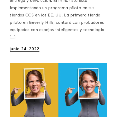
entrega y devolución. El minorista está
implementando un programa piloto en sus
tiendas COS en los EE. UU. La primera tienda
piloto en Beverly Hills, contará con probadores
equipados con espejos inteligentes y tecnologia
[…]
Posted
junio 24, 2022
on