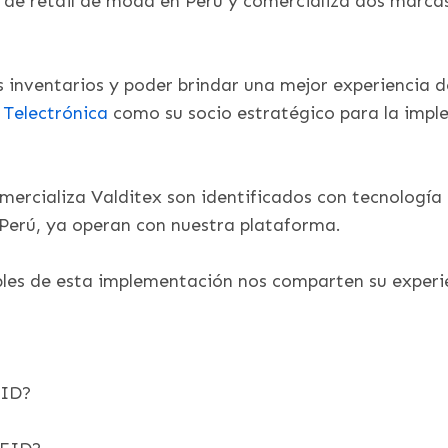
s de retail de moda en Perú y comercializa dos marca
us inventarios y poder brindar una mejor experiencia d
a
Telectrónica
como su socio estratégico para la impl
omercializa Valditex son identificados con tecnologí
 Perú, ya operan con nuestra plataforma.
ables de esta implementación nos comparten su experi
FID?