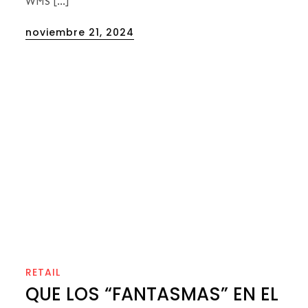
WMS […]
Posted
noviembre 21, 2024
on
RETAIL
QUE LOS “FANTASMAS” EN EL