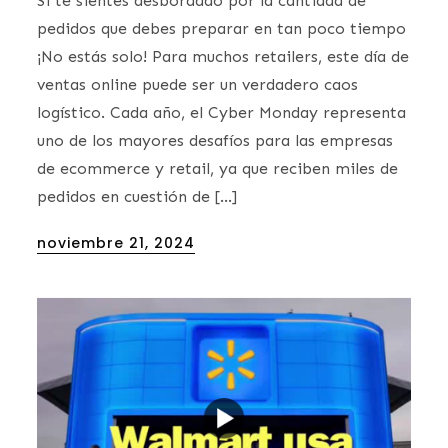
Si te sientes desbordado por la cantidad de
pedidos que debes preparar en tan poco tiempo
¡No estás solo! Para muchos retailers, este día de
ventas online puede ser un verdadero caos
logístico. Cada año, el Cyber Monday representa
uno de los mayores desafíos para las empresas
de ecommerce y retail, ya que reciben miles de
pedidos en cuestión de […]
Posted
noviembre 21, 2024
on