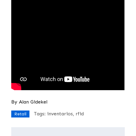
By
Alan Gidekel
Tags:
inventarios
rfid
Retail