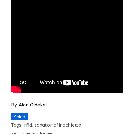
By
Alan Gidekel
Salud
Tags:
rfid
sanatoriofinochietto
zebratechnologies