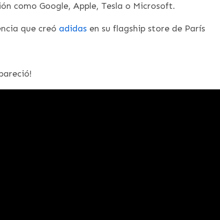
ón como Google, Apple, Tesla o Microsoft.
iencia que creó
adidas
en su flagship store de París
pareció!