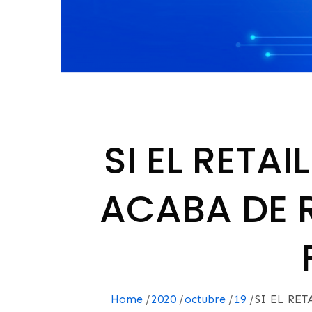
SI EL RETA
ACABA DE 
Home
2020
octubre
19
SI EL RE