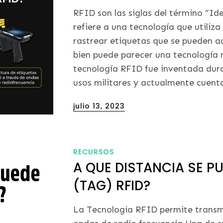
RFID son las siglas del término “Id
refiere a una tecnología que utili
rastrear etiquetas que se pueden ad
bien puede parecer una tecnología n
tecnología RFID fue inventada dur
usos militares y actualmente cuent
Posted
julio 13, 2023
on
RECURSOS
A QUE DISTANCIA SE PU
(TAG) RFID?
La Tecnologia RFID permite transmi