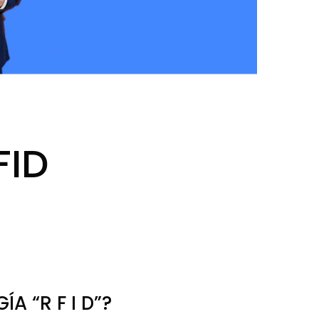
FID
 “R F I D”?