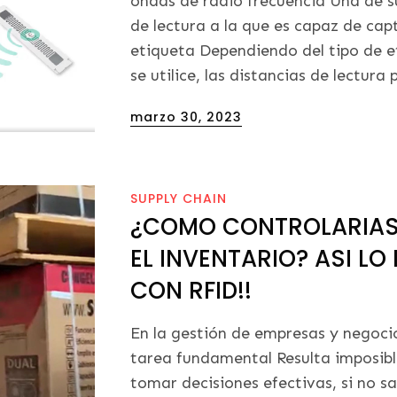
ondas de radio frecuencia Una de su
de lectura a la que es capaz de ca
etiqueta Dependiendo del tipo de e
se utilice, las distancias de lectura
Posted
marzo 30, 2023
on
SUPPLY CHAIN
¿COMO CONTROLARIAS
EL INVENTARIO? ASI 
CON RFID!!
En la gestión de empresas y negocio
tarea fundamental Resulta imposibl
tomar decisiones efectivas, si no