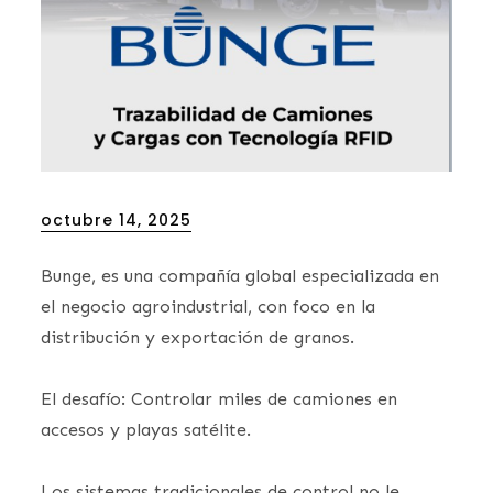
Posted
octubre 14, 2025
on
Bunge, es una compañía global especializada en
el negocio agroindustrial, con foco en la
distribución y exportación de granos.
El desafío: Controlar miles de camiones en
accesos y playas satélite.
Los sistemas tradicionales de control no le