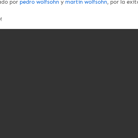
rado por
pedro wolfsohn
y
martin wolfsohn
, por la ex
!